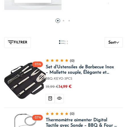
Sort
FILTRER
(0)
-25%
Set d’Ustensiles de Barbecue Inox
– Mallette souple, Élégante et
Facile à Transporter
BBQ-KEYO-3PCS
19,99
€
14,99
€
(0)
-27%
Thermomètre aimenter Digital
Tactile avec Sonde – BBQ & Four –