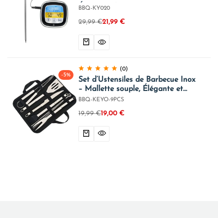
Écran Couleur + Minuteur
BBQ-KY020
29,99
€
21,99
€
(0)
-5%
Set d’Ustensiles de Barbecue Inox
– Mallette souple, Élégante et
Facile à Transporter
BBQ-KEYO-9PCS
19,99
€
19,00
€