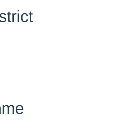
trict
mme